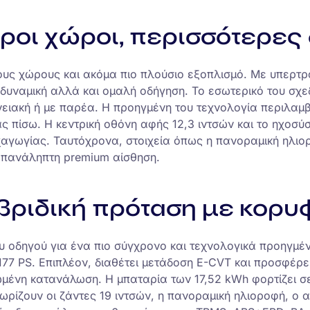
ροι χώροι, περισσότερες
υς χώρους και ακόμα πιο πλούσιο εξοπλισμό. Με υπερτρο
δυναμική αλλά και ομαλή οδήγηση. Το εσωτερικό του σχεδι
ενειακή ή με παρέα. Η προηγμένη του τεχνολογία περιλαμ
 πίσω. Η κεντρική οθόνη αφής 12,3 ιντσών και το ηχοσύ
χαγωγίας. Ταυτόχρονα, στοιχεία όπως η πανοραμική ηλιορ
επανάληπτη premium αίσθηση.
βριδική πρόταση με κορυ
ου οδηγού για ένα πιο σύγχρονο και τεχνολογικά προηγμέ
177 PS. Επιπλέον, διαθέτει μετάδοση E-CVT και προσφέρει
ιωμένη κατανάλωση. Η μπαταρία των 17,52 kWh φορτίζει 
χωρίζουν οι ζάντες 19 ιντσών, η πανοραμική ηλιοροφή, ο 