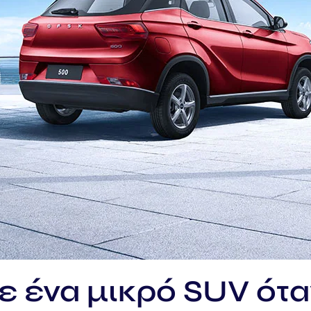
τε ένα μικρό SUV ότ