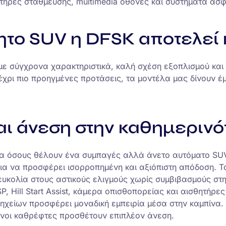
τήρες στάθμευσης, multimedia οθόνες και συστήματα ασφα
νητο SUV η DFSK αποτελεί
ε σύγχρονα χαρακτηριστικά, καλή σχέση εξοπλισμού και ά
μέχρι πιο προηγμένες προτάσεις, τα μοντέλα μας δίνουν έ
αι άνεση στην καθημερινό
για όσους θέλουν ένα συμπαγές αλλά άνετο αυτόματο SUV.
για να προσφέρει ισορροπημένη και αξιόπιστη απόδοση. Τ
ευκολία στους αστικούς ελιγμούς χωρίς συμβιβασμούς στη
P, Hill Start Assist, κάμερα οπισθοπορείας και αισθητή
4 ηχείων προσφέρει μοναδική εμπειρία μέσα στην καμπίνα
όμενοι καθρέφτες προσθέτουν επιπλέον άνεση.