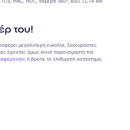
 TCS, HAC, HDC, κάμερα 360°, BSD, LCTA και
έρ του!
προσφέρει μεγαλύτερη ευκολία, ξεκούραστες
κες έχοντας όμως κοινό παρονομαστή την
ιαφέροντος
ή βρείτε το επιθυμητό κατάστημα,