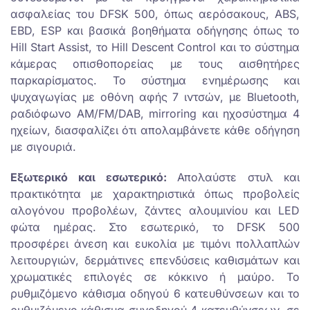
ασφαλείας του DFSK 500, όπως αερόσακους, ABS,
EBD, ESP και βασικά βοηθήματα οδήγησης όπως το
Hill Start Assist, το Hill Descent Control και το σύστημα
κάμερας οπισθοπορείας με τους αισθητήρες
παρκαρίσματος. Το σύστημα ενημέρωσης και
ψυχαγωγίας με οθόνη αφής 7 ιντσών, με Bluetooth,
ραδιόφωνο AM/FM/DAB, mirroring και ηχοσύστημα 4
ηχείων, διασφαλίζει ότι απολαμβάνετε κάθε οδήγηση
με σιγουριά.
Εξωτερικό και εσωτερικό:
Απολαύστε στυλ και
πρακτικότητα με χαρακτηριστικά όπως προβολείς
αλογόνου προβολέων, ζάντες αλουμινίου και LED
φώτα ημέρας. Στο εσωτερικό, το DFSK 500
προσφέρει άνεση και ευκολία με τιμόνι πολλαπλών
λειτουργιών, δερμάτινες επενδύσεις καθισμάτων και
χρωματικές επιλογές σε κόκκινο ή μαύρο. Το
ρυθμιζόμενο κάθισμα οδηγού 6 κατευθύνσεων και το
ρυθμιζόμενο κάθισμα συνοδηγού 4 κατευθύνσεων, σε