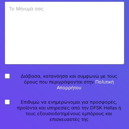
γ
Μ
ή
ι
ή
ν
α
ν
υ
τ
υ
μ
ο
μ
α
μ
α
E
ο
*
m
ν
a
τ
i
έ
l
λ
Ε
ο
ν
*
δ
P
Διάβασα, κατανόησα και συμφωνώ με τους
ι
r
α
όρους που περιγράφονται στην
Πολιτική
i
φ
Απορρήτου
v
έ
a
ρ
N
Επιθυμώ να ενημερώνομαι για προσφορές,
c
ε
e
προϊόντα και υπηρεσίες από την DFSK Hellas ή
y
σ
w
τους εξουσιοδοτημένους εμπόρους και
P
τ
s
o
επισκευαστές της
ε
l
l
e