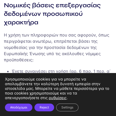
Νομικές βάσεις επεξεργασίας
δεδομένων προσωπικού
χαρακτήρα
Η χρήση των πληροφοριών που σας αφορούν, όπως
περιγράφεται ανωτέρω, επιτρέπεται βάσει της
νομοθεσίας για την προστασία δεδομένων της
Ευρωπαϊκής Ένωσης υπό τις ακόλουθες νόμιμες
προϋποθέσεις:
Έχετε συναινέσει στη χρήση (αρ. 6 παρ. 1 περ. α΄
ΓΚΠΔ). Θα σας δοθεί έντυπο συναίνεσης σε
Χρησιμοποιούμε cookies για να μπορείτε να
σχέση με οποιαδήποτε τέτοια χρήση και σκοπό
απολαμβάνετε την καλύτερη δυνατή εμπειρία στην
ιστοσελίδα μας. Μπορείτε να μάθετε περισσότερα για το
επεξεργασίας και μπορείτε να ανακαλέσετε τη
ποια cookies χρησιμοποιούμε και να τα
συναίνεσή σας ή να ζητήσετε τη διαγραφή των
απενεργοποιήσετε στις
ρυθμίσεις
.
στοιχείων σας).
Αποδέχομαι
Reject
Settings
Όταν είναι απαραίτητη για τη σύναψη ή την